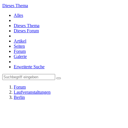
Forum
Galerie
Erweiterte Suche
Forum
Laufveranstaltungen
Berlin
1.ABC FlexiRun / 24.04.16
Hanny-697
14. April 2016
Hanny-697
Moderator
Erhaltene Likes
259
Beiträge