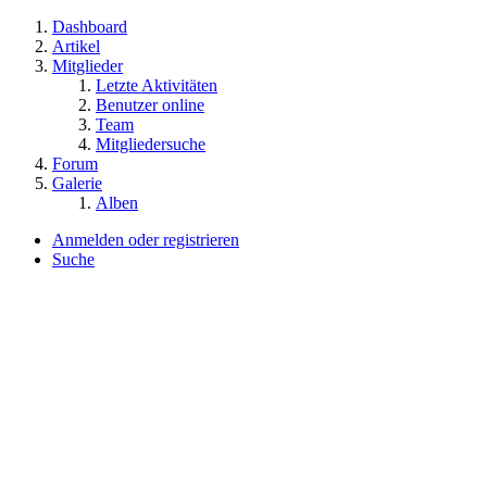
Dashboard
Artikel
Mitglieder
Letzte Aktivitäten
Benutzer online
Team
Mitgliedersuche
Forum
Galerie
Alben
Anmelden oder registrieren
Suche
Dieses Thema
Alles
Dieses Thema
Dieses Forum
Artikel
Seiten